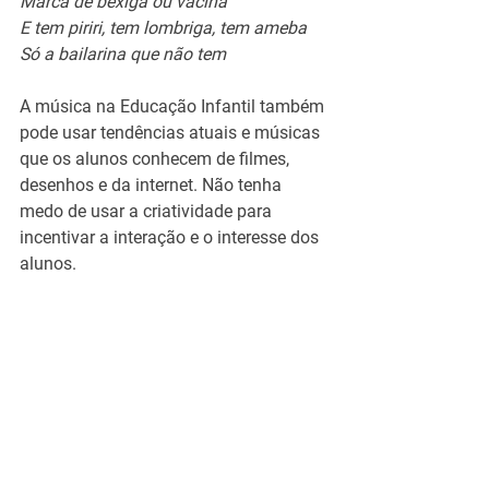
Marca de bexiga ou vacina
E tem piriri, tem lombriga, tem ameba
Só a bailarina que não tem
A música na Educação Infantil também 
pode usar tendências atuais e músicas 
que os alunos conhecem de filmes, 
desenhos e da internet. Não tenha 
medo de usar a criatividade para 
incentivar a interação e o interesse dos 
alunos.
O 
Blog da Faz Educação
 tem essas e 
outras dicas para inovar em sala de 
aula esperando por você.
Aproveite também o acesso liberado de 
todos os nossos 
Materiais Educativos 